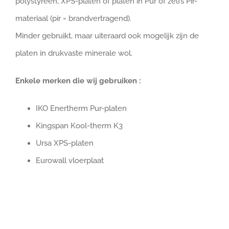
polystyreen, XPS-platen of platen in Pur of zelfs Pir-
materiaal (pir = brandvertragend).
Minder gebruikt, maar uiteraard ook mogelijk zijn de
platen in drukvaste minerale wol.
Enkele merken die wij gebruiken :
IKO Enertherm Pur-platen
Kingspan Kool-therm K3
Ursa XPS-platen
Eurowall vloerplaat