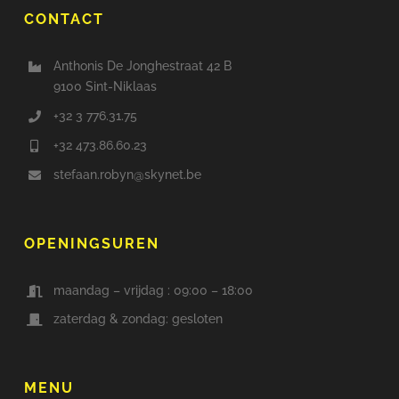
CONTACT
Anthonis De Jonghestraat 42 B
9100 Sint-Niklaas
+32 3 776.31.75
+32 473.86.60.23
stefaan.robyn@skynet.be
OPENINGSUREN
maandag – vrijdag : 09:00 – 18:00
zaterdag & zondag: gesloten
MENU