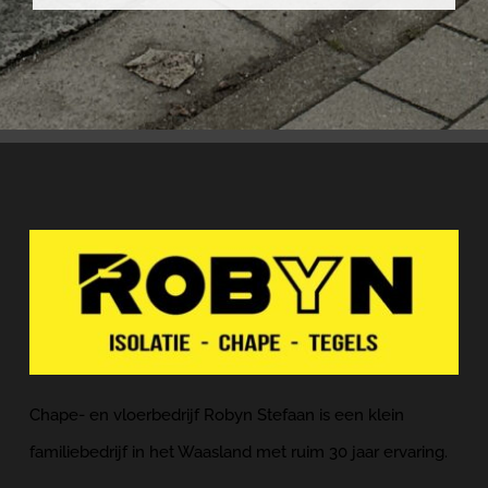
Chape- en vloerbedrijf Robyn Stefaan is een klein
familiebedrijf in het Waasland met ruim 30 jaar ervaring.